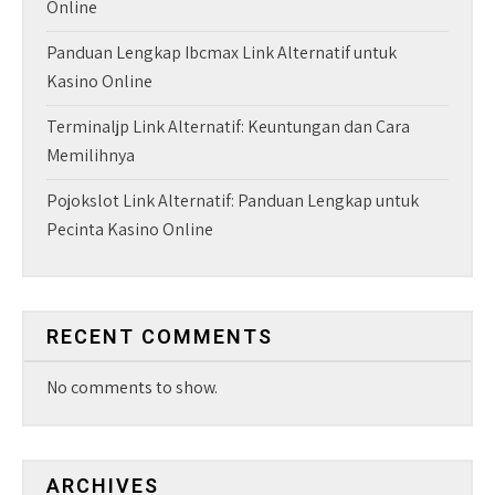
Online
Panduan Lengkap Ibcmax Link Alternatif untuk
Kasino Online
Terminaljp Link Alternatif: Keuntungan dan Cara
Memilihnya
Pojokslot Link Alternatif: Panduan Lengkap untuk
Pecinta Kasino Online
RECENT COMMENTS
No comments to show.
ARCHIVES