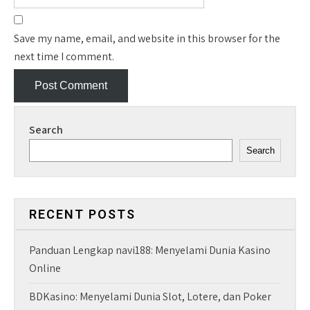
Save my name, email, and website in this browser for the
next time I comment.
Search
Search
RECENT POSTS
Panduan Lengkap navi188: Menyelami Dunia Kasino
Online
BDKasino: Menyelami Dunia Slot, Lotere, dan Poker