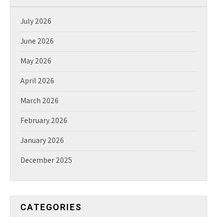
July 2026
June 2026
May 2026
April 2026
March 2026
February 2026
January 2026
December 2025
CATEGORIES