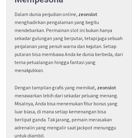
Dalam dunia perjudian online,
zeonslot
menghadirkan pengalaman yang begitu
mendebarkan. Permainan slot ini bukan hanya
sekadar gulungan yang berputar, tetapi juga sebuah
perjalanan yang penuh warna dan kejutan. Setiap
putaran bisa membawa Anda ke dunia berbeda, dari
tema petualangan hingga fantasi yang
menakjubkan.
Dengan tampilan grafis yang memikat,
zeonslot
menawarkan lebih dari sekadar peluang menang.
Misalnya, Anda bisa menemukan fitur bonus yang
luar biasa, di mana setiap kemenangan bisa
berlipat ganda. Tak jarang, pemain merasakan
adrenalin yang mengalir saat jackpot menunggu
untuk diambil.