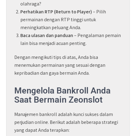
olahraga?
Perhatikan RTP (Return to Player)
– Pilih
permainan dengan RTP tinggi untuk
meningkatkan peluang Anda.
Baca ulasan dan panduan
– Pengalaman pemain
lain bisa menjadi acuan penting.
Dengan mengikuti tips di atas, Anda bisa
menemukan permainan yang sesuai dengan
kepribadian dan gaya bermain Anda.
Mengelola Bankroll Anda
Saat Bermain Zeonslot
Manajemen bankroll adalah kunci sukses dalam
perjudian online. Berikut adalah beberapa strategi
yang dapat Anda terapkan: