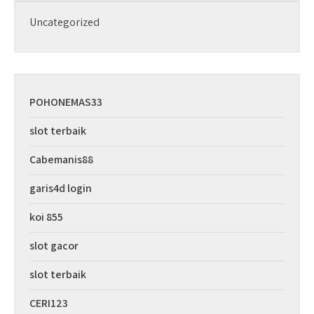
Uncategorized
POHONEMAS33
slot terbaik
Cabemanis88
garis4d login
koi 855
slot gacor
slot terbaik
CERI123