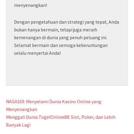
menyenangkan!
Dengan pengetahuan dan strategi yang tepat, Anda
bukan hanya bermain, tetapi juga meraih
kemenangan di dunia yang penuh peluang ini.
Selamat bermain dan semoga keberuntungan
selalu menyertai Anda!
Post
NAGA169: Menyelami Dunia Kasino Online yang
navigation
Menyenangkan
Menggali Dunia TogelOnline88: Slot, Poker, dan Lebih
Banyak Lagi