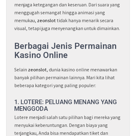
menjaga ketegangan dan keseruan. Dari suara yang
menggugah semangat hingga animasi yang
memukau,
zeonslot
tidak hanya menarik secara
visual, tetapi juga menyenangkan untuk dimainkan.
Berbagai Jenis Permainan
Kasino Online
Selain
zeonslot
, dunia kasino online menawarkan
banyak pilihan permainan lainnya. Mari kita lihat
beberapa kategori yang paling populer:
1. LOTERE: PELUANG MENANG YANG
MENGGODA
Lotere menjadi salah satu pilihan bagi mereka yang
menyukai keberuntungan. Dengan biaya yang
terjangkau, Anda bisa mendapatkan tiket dan