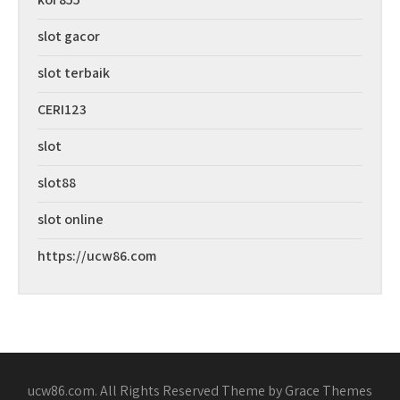
slot gacor
slot terbaik
CERI123
slot
slot88
slot online
https://ucw86.com
ucw86.com. All Rights Reserved Theme by Grace Themes