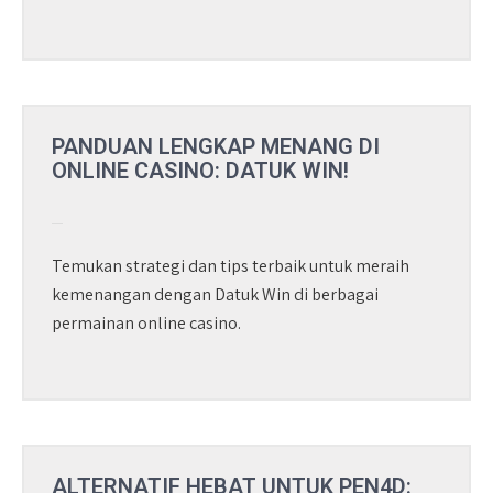
PANDUAN LENGKAP MENANG DI
ONLINE CASINO: DATUK WIN!
Temukan strategi dan tips terbaik untuk meraih
kemenangan dengan Datuk Win di berbagai
permainan online casino.
ALTERNATIF HEBAT UNTUK PEN4D: