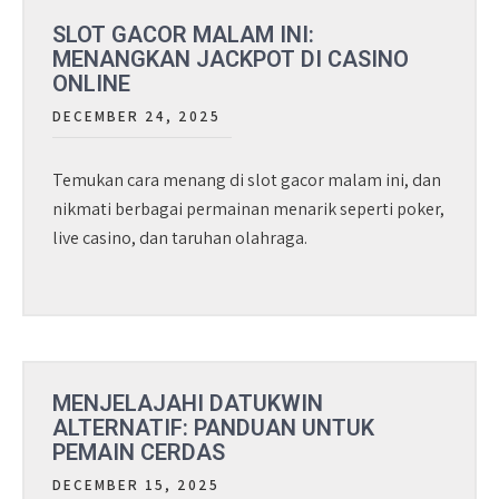
SLOT GACOR MALAM INI:
MENANGKAN JACKPOT DI CASINO
ONLINE
DECEMBER 24, 2025
Temukan cara menang di slot gacor malam ini, dan
nikmati berbagai permainan menarik seperti poker,
live casino, dan taruhan olahraga.
MENJELAJAHI DATUKWIN
ALTERNATIF: PANDUAN UNTUK
PEMAIN CERDAS
DECEMBER 15, 2025