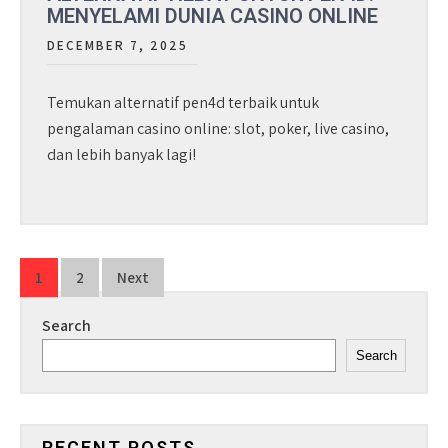
MENYELAMI DUNIA CASINO ONLINE
DECEMBER 7, 2025
Temukan alternatif pen4d terbaik untuk
pengalaman casino online: slot, poker, live casino,
dan lebih banyak lagi!
Posts
1
2
Next
pagination
Search
Search
RECENT POSTS