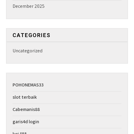
December 2025
CATEGORIES
Uncategorized
POHONEMAS33
slot terbaik
Cabemanis88
garis4d login
koi 855