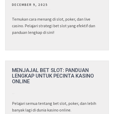
DECEMBER 9, 2025
Temukan cara menang di slot, poker, dan live
casino. Pelajari strategi bet slot yang efektif dan
panduan lengkap di sini!
MENJAJAL BET SLOT: PANDUAN
LENGKAP UNTUK PECINTA KASINO
ONLINE
Pelajari semua tentang bet slot, poker, dan lebih
banyak lagi di dunia kasino online.