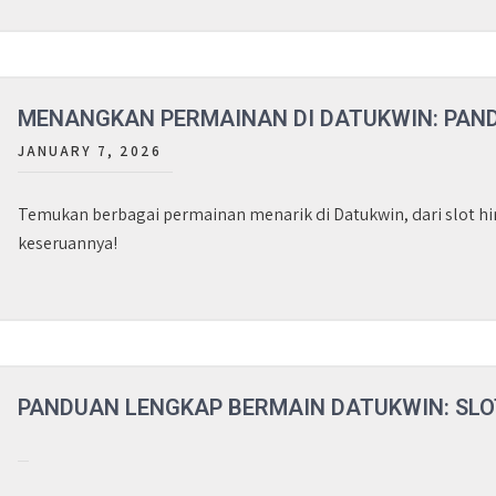
MENANGKAN PERMAINAN DI DATUKWIN: PAND
JANUARY 7, 2026
Temukan berbagai permainan menarik di Datukwin, dari slot h
keseruannya!
PANDUAN LENGKAP BERMAIN DATUKWIN: SLOT