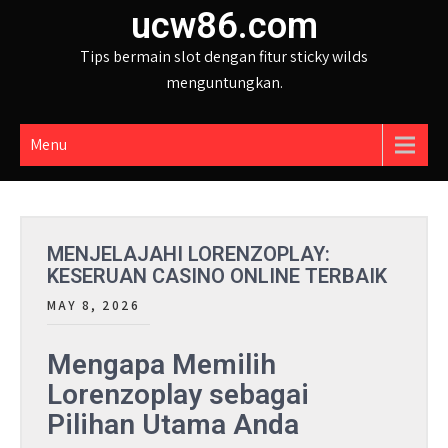
Skip
ucw86.com
to
Tips bermain slot dengan fitur sticky wilds
content
menguntungkan.
Menu
MENJELAJAHI LORENZOPLAY:
KESERUAN CASINO ONLINE TERBAIK
MAY 8, 2026
Mengapa Memilih
Lorenzoplay sebagai
Pilihan Utama Anda