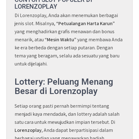
LORENZOPLAY
Di Lorenzoplay, Anda akan menemukan berbagai
jenis slot. Misalnya,
“Petualangan Harta Karun”
yang menghadirkan grafis menawan dan bonus
menarik, atau
“Mesin Waktu”
yang membawa Anda
ke era berbeda dengan setiap putaran. Dengan
tema yang beragam, selalu ada sesuatu yang baru
untuk dijelajahi.
Lottery: Peluang Menang
Besar di Lorenzoplay
Setiap orang pasti pernah bermimpi tentang
menjadi kaya mendadak, dan lottery adalah salah
satu cara untuk mewujudkan impian tersebut. Di
Lorenzoplay
, Anda dapat berpartisipasi dalam
berbagai undian yang menawarkan hadiah