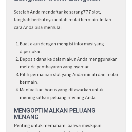
Setelah Anda mendaftar ke sarang777 slot,
langkah berikutnya adalah mulai bermain. Inilah
cara Anda bisa memulai:
Buat akun dengan mengisi informasi yang
diperlukan.
Deposit dana ke dalam akun Anda menggunakan
metode pembayaran yang nyaman.
Pilih permainan slot yang Anda minati dan mulai
bermain.
Manfaatkan bonus yang ditawarkan untuk
meningkatkan peluang menang Anda.
MENGOPTIMALKAN PELUANG
MENANG
Penting untuk memahami bahwa meskipun