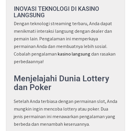
INOVASI TEKNOLOGI DI KASINO
LANGSUNG
Dengan teknologi streaming terbaru, Anda dapat
menikmati interaksi langsung dengan dealer dan
pemain lain. Pengalaman ini memperkaya
permainan Anda dan membuatnya lebih sosial.
Cobalah pengalaman
kasino langsung
dan rasakan
perbedaannya!
Menjelajahi Dunia Lottery
dan Poker
Setelah Anda terbiasa dengan permainan slot, Anda
mungkin ingin mencoba lottery atau poker. Dua
jenis permainan ini menawarkan pengalaman yang
berbeda dan menambah keseruannya.