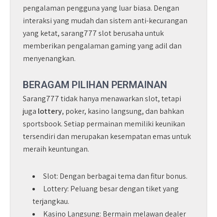
pengalaman pengguna yang luar biasa. Dengan
interaksi yang mudah dan sistem anti-kecurangan
yang ketat, sarang777 slot berusaha untuk
memberikan pengalaman gaming yang adil dan
menyenangkan.
BERAGAM PILIHAN PERMAINAN
Sarang777 tidak hanya menawarkan slot, tetapi
juga
lottery
, poker, kasino langsung, dan bahkan
sportsbook. Setiap permainan memiliki keunikan
tersendiri dan merupakan kesempatan emas untuk
meraih keuntungan.
Slot: Dengan berbagai tema dan fitur bonus.
Lottery: Peluang besar dengan tiket yang
terjangkau.
Kasino Langsung: Bermain melawan dealer