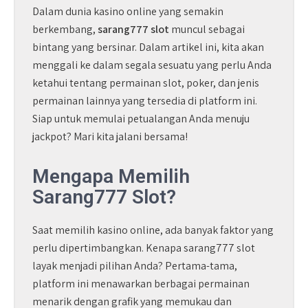
Dalam dunia kasino online yang semakin
berkembang,
sarang777 slot
muncul sebagai
bintang yang bersinar. Dalam artikel ini, kita akan
menggali ke dalam segala sesuatu yang perlu Anda
ketahui tentang permainan slot, poker, dan jenis
permainan lainnya yang tersedia di platform ini.
Siap untuk memulai petualangan Anda menuju
jackpot? Mari kita jalani bersama!
Mengapa Memilih
Sarang777 Slot?
Saat memilih kasino online, ada banyak faktor yang
perlu dipertimbangkan. Kenapa sarang777 slot
layak menjadi pilihan Anda? Pertama-tama,
platform ini menawarkan berbagai permainan
menarik dengan grafik yang memukau dan