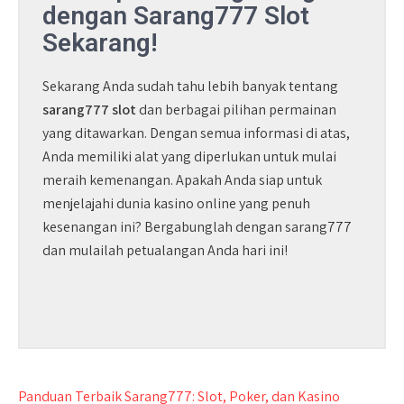
dengan Sarang777 Slot
Sekarang!
Sekarang Anda sudah tahu lebih banyak tentang
sarang777 slot
dan berbagai pilihan permainan
yang ditawarkan. Dengan semua informasi di atas,
Anda memiliki alat yang diperlukan untuk mulai
meraih kemenangan. Apakah Anda siap untuk
menjelajahi dunia kasino online yang penuh
kesenangan ini? Bergabunglah dengan sarang777
dan mulailah petualangan Anda hari ini!
Post
Panduan Terbaik Sarang777: Slot, Poker, dan Kasino