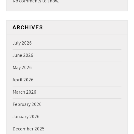
No comments to show.
ARCHIVES
July 2026
June 2026
May 2026
April 2026
March 2026
February 2026
January 2026
December 2025