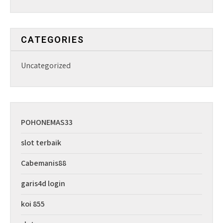
CATEGORIES
Uncategorized
POHONEMAS33
slot terbaik
Cabemanis88
garis4d login
koi 855