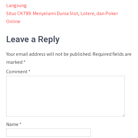
navigation
Langsung
Situs CK789: Menyelami Dunia Slot, Lotere, dan Poker
Online
Leave a Reply
Your email address will not be published.
Required fields are
marked
*
Comment
*
Name
*