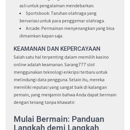
asli untuk pengalaman mendebarkan.
Sportsbook: Taruhan olahraga yang
bervariasi untuk para penggemar olahraga.
Arcade: Permainan menyenangkan yang bisa
dimainkan kapan saja.
KEAMANAN DAN KEPERCAYAAN
Salah satu hal terpenting dalam memilih kasino
online adalah keamanan. Sarang777 slot
menggunakan teknologi enkripsi terbaru untuk
melindungi data pengguna. Selain itu, mereka
memiliki reputasi yang sangat baik di kalangan
pemain, yang menjamin bahwa Anda dapat bermain
dengan tenang tanpa khawatir.
Mulai Bermain: Panduan
Langkah demi Langkah