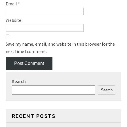
Email
*
Website
Save my name, email, and website in this browser for the
next time I comment.
Search
Search
RECENT POSTS